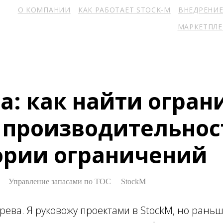
О КОМПАНИИ
КАК РАБОТАЕТ STOCK-M
ВНЕДРЕНИ
МАРКЕТПЛ
а: как найти огран
производительность
ории ограничений
Управление запасами по ТОС
StockM
рева. Я руковожу проектами в StockM, но рань