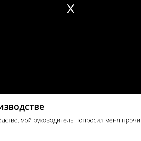
изводстве
дство, мой руководитель попросил меня прочит
.