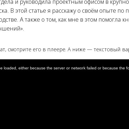
тдела и руководила проектным офисом в крупн
а. В этой статье я расскажу о своём опыте по п
тве. А также о том, как мне в этом помогла кн
чшений».
т, смотрите его в плеере. А ниже — текстовый ва