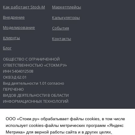
Как работает Stock-M
Маркетплейсы
Внедрение
Калькуляторы
Моделирование
События
Клиенты
Контакты
Блог
ОБЩЕСТВО С ОГРАНИЧЕННОЙ
ОТВЕТСТВЕННОСТЬЮ «СТОКМ.РУ»
ИНН 5404012508
ОКВЭД 62.01
Вид деятельности 1.01 согласно
ПЕРЕЧЕНЮ
ВИДОВ ДЕЯТЕЛЬНОСТИ В ОБЛАСТИ
ИНФОРМАЦИОННЫХ ТЕХНОЛОГИЙ
630108, г. Новосибирск, ул. Пархоменко,
ООО «Стокм.ру» обрабатывает файлы cookies, в том числе
д. 14/1, кв. 9
использует cookies-файлы метрических программ «Яндекс
© 2014–2026. ОБЩЕСТВО С
Метрика» для верной работы сайта и в других целях,