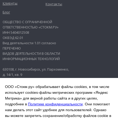
Клиенты
Контакты
Блог
ОБЩЕСТВО С ОГРАНИЧЕННОЙ
ОТВЕТСТВЕННОСТЬЮ «СТОКМ.РУ»
ИНН 5404012508
ОКВЭД 62.01
Вид деятельности 1.01 согласно
ПЕРЕЧЕНЮ
ВИДОВ ДЕЯТЕЛЬНОСТИ В ОБЛАСТИ
ИНФОРМАЦИОННЫХ ТЕХНОЛОГИЙ
630108, г. Новосибирск, ул. Пархоменко,
д. 14/1, кв. 9
© 2014–2026. ОБЩЕСТВО С
ООО «Стокм.ру» обрабатывает файлы cookies, в том числе
ОГРАНИЧЕННОЙ ОТВЕТСТВЕННОСТЬЮ
использует cookies-файлы метрических программ «Яндекс
«СТОКМ.РУ»
Метрика» для верной работы сайта и в других целях,
Пользовательское соглашение
подробнее в
Политике конфиденциальности
. Они помогают
Согласие на обработку
персональных
нам делать этот сайт удобнее для пользователей. Однако
данных
вы можете запретить сохранение/обработку файлов cookie в
Политика конфиденциальности