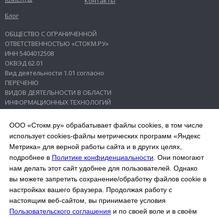
Контакты
Блог
ОБЩЕСТВО С ОГРАНИЧЕННОЙ
ОТВЕТСТВЕННОСТЬЮ «СТОКМ.РУ»
ИНН 5404012508
ОКВЭД 62.01
Вид деятельности 1.01 согласно
ПЕРЕЧЕНЮ
ВИДОВ ДЕЯТЕЛЬНОСТИ В ОБЛАСТИ
ИНФОРМАЦИОННЫХ ТЕХНОЛОГИЙ
630108, г. Новосибирск, ул. Пархоменко,
ООО «Стокм.ру» обрабатывает файлы cookies, в том числе
д. 14/1, кв. 9
использует cookies-файлы метрических программ «Яндекс
Метрика» для верной работы сайта и в других целях,
© 2014–2026. ОБЩЕСТВО С
подробнее в
Политике конфиденциальности
. Они помогают
ОГРАНИЧЕННОЙ ОТВЕТСТВЕННОСТЬЮ
«СТОКМ.РУ»
нам делать этот сайт удобнее для пользователей. Однако
Пользовательское соглашение
вы можете запретить сохранение/обработку файлов cookie в
Согласие на обработку
персональных
настройках вашего браузера. Продолжая работу с
данных
настоящим веб-сайтом, вы принимаете условия
Политика конфиденциальности
Пользовательского соглашения
и по своей воле и в своём