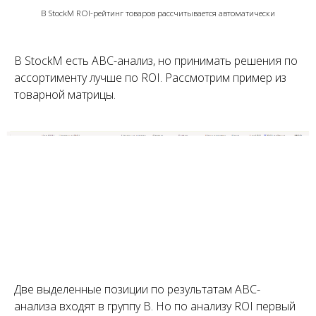
В StockM ROI-рейтинг товаров рассчитывается автоматически
Заходите к нам в соцсетях
В StockM есть ABC-анализ, но принимать решения по
ассортименту лучше по ROI. Рассмотрим пример из
Делимся экспертными советами по
товарной матрицы.
управлению запасами,
публикуем кейсы, видео и анонсы
мероприятий.
Рассказываем о ТОС на уточках.
Две выделенные позиции по результатам ABC-
анализа входят в группу B. Но по анализу ROI первый